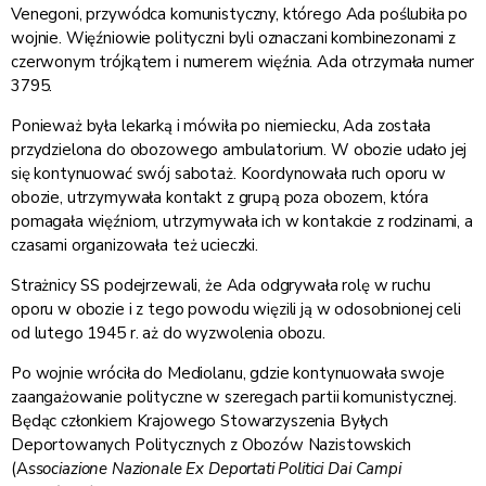
Venegoni, przywódca komunistyczny, którego Ada poślubiła po
wojnie. Więźniowie polityczni byli oznaczani kombinezonami z
czerwonym trójkątem i numerem więźnia. Ada otrzymała numer
3795.
Ponieważ była lekarką i mówiła po niemiecku, Ada została
przydzielona do obozowego ambulatorium. W obozie udało jej
się kontynuować swój sabotaż. Koordynowała ruch oporu w
obozie, utrzymywała kontakt z grupą poza obozem, która
pomagała więźniom, utrzymywała ich w kontakcie z rodzinami, a
czasami organizowała też ucieczki.
Strażnicy SS podejrzewali, że Ada odgrywała rolę w ruchu
oporu w obozie i z tego powodu więzili ją w odosobnionej celi
od lutego 1945 r. aż do wyzwolenia obozu.
Po wojnie wróciła do Mediolanu, gdzie kontynuowała swoje
zaangażowanie polityczne w szeregach partii komunistycznej.
Będąc członkiem Krajowego Stowarzyszenia Byłych
Deportowanych Politycznych z Obozów Nazistowskich
(A
ssociazione Nazionale Ex Deportati Politici Dai Campi