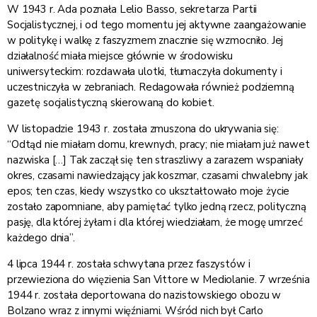
W 1943 r. Ada poznała Lelio Basso, sekretarza Partii
Socjalistycznej, i od tego momentu jej aktywne zaangażowanie
w politykę i walkę z faszyzmem znacznie się wzmocniło. Jej
działalność miała miejsce głównie w środowisku
uniwersyteckim: rozdawała ulotki, tłumaczyła dokumenty i
uczestniczyła w zebraniach. Redagowała również podziemną
gazetę socjalistyczną skierowaną do kobiet.
W listopadzie 1943 r. została zmuszona do ukrywania się:
“Odtąd nie miałam domu, krewnych, pracy; nie miałam już nawet
nazwiska […] Tak zaczął się ten straszliwy a zarazem wspaniały
okres, czasami nawiedzający jak koszmar, czasami chwalebny jak
epos; ten czas, kiedy wszystko co ukształtowało moje życie
zostało zapomniane, aby pamiętać tylko jedną rzecz, polityczną
pasję, dla której żyłam i dla której wiedziałam, że mogę umrzeć
każdego dnia”.
4 lipca 1944 r. została schwytana przez faszystów i
przewieziona do więzienia San Vittore w Mediolanie. 7 września
1944 r. została deportowana do nazistowskiego obozu w
Bolzano wraz z innymi więźniami. Wśród nich był Carlo