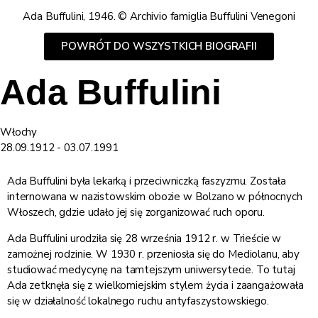
Ada Buffulini, 1946. © Archivio famiglia Buffulini Venegoni
POWRÓT DO WSZYSTKICH BIOGRAFII
Ada Buffulini
Włochy
28.09.1912 - 03.07.1991
Ada Buffulini była lekarką i przeciwniczką faszyzmu. Została
internowana w nazistowskim obozie w Bolzano w północnych
Włoszech, gdzie udało jej się zorganizować ruch oporu.
Ada Buffulini urodziła się 28 września 1912 r. w Trieście w
zamożnej rodzinie. W 1930 r. przeniosła się do Mediolanu, aby
studiować medycynę na tamtejszym uniwersytecie. To tutaj
Ada zetknęła się z wielkomiejskim stylem życia i zaangażowała
się w działalność lokalnego ruchu antyfaszystowskiego.