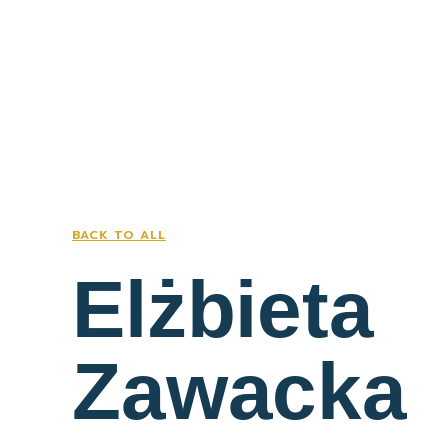
BACK TO ALL
Elżbieta
Zawacka