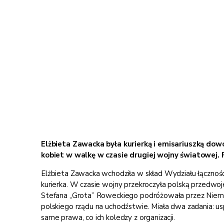
Elżbieta Zawacka była kurierką i emisariuszką do
kobiet w walkę w czasie drugiej wojny światowej. 
Elżbieta Zawacka wchodziła w skład Wydziału łączności
kurierka. W czasie wojny przekroczyła polską przedwoj
Stefana „Grota” Roweckiego podróżowała przez Niemcy,
polskiego rządu na uchodźstwie. Miała dwa zadania: us
same prawa, co ich koledzy z organizacji.