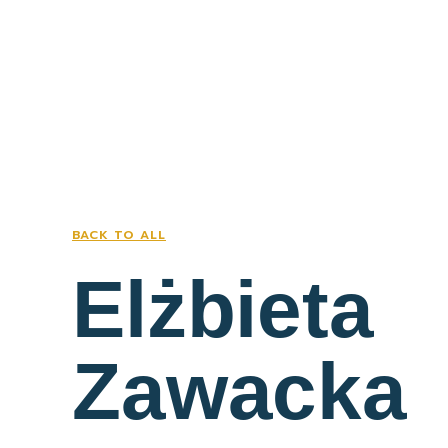
BACK TO ALL
Elżbieta
Zawacka