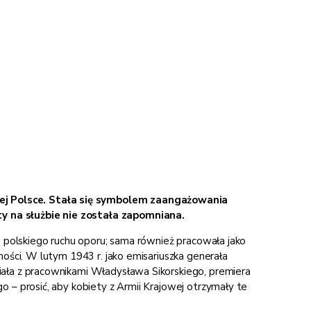
nej Polsce. Stała się symbolem zaangażowania
ty na służbie nie została zapomniana.
w polskiego ruchu oporu; sama również pracowała jako
mości. W lutym 1943 r. jako emisariuszka generała
iała z pracownikami Władysława Sikorskiego, premiera
o – prosić, aby kobiety z Armii Krajowej otrzymały te