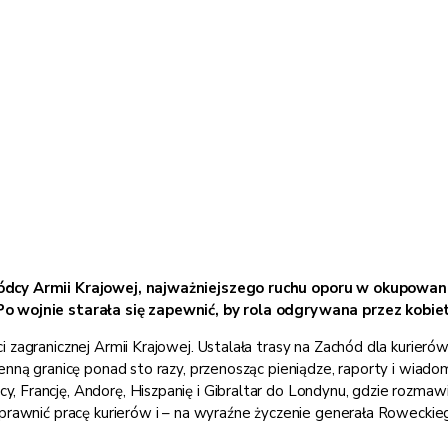
wódcy Armii Krajowej, najważniejszego ruchu oporu w okupowa
Po wojnie starała się zapewnić, by rola odgrywana przez kobie
 zagranicznej Armii Krajowej. Ustalała trasy na Zachód dla kurieró
enną granicę ponad sto razy, przenosząc pieniądze, raporty i wiado
 Francję, Andorę, Hiszpanię i Gibraltar do Londynu, gdzie rozmaw
prawnić pracę kurierów i – na wyraźne życzenie generała Roweckieg