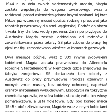
1944 r., w dniu swoich siedemnastych urodzin, Magda
została wepchnięta do wagonu towarowego wraz z
rodzicami i ponad osiemdziesięcioma innymi osobami. Jej brat
Miklos już wcześniej musiał opuścić rodzinę i pracował jako
robotnik przymusowy dla armii węgierskiej. Podróż do obozu
trwała trzy dni, bez wody i jedzenia. Zaraz po przybyciu do
Auschwitz Magda została oddzielona od rodziców i
zakwalifikowana przez lekarzy SS jako zdolna do pracy. Jej
ojca i matkę zamordowano wkrótce w komorach gazowych.
Dwa miesiące później, wraz z 999 innymi żydowskimi
kobietami, Magda została przewieziona do Allendorfu
(obecnie: Stadtallendorf) w Niemczech, gdzie znajdowała się
fabryka zbrojeniowa. SS dostarczało tam kobiety z
Auschwitz do pracy przymusowej. Podczas dziennych i
nocnych zmian musiały, bez odzieży ochronnej, napełniać
granaty materiałami wybuchowymi. Ekspozycja na toksyczne
chemikalia sprawiła, że skóra kobiet stała się żółta, ich włosy
pomarańczowe, a usta fioletowe. Gdy pod koniec marca
1945 r. obóz zlikwidowano, Magdzie wraz z innymi kobietami