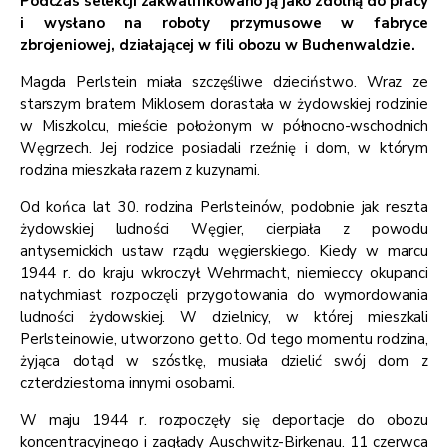
Podczas selekcji zakwalifikowano ją jako zdolną do pracy
i wysłano na roboty przymusowe w fabryce
zbrojeniowej, działającej w fili obozu w Buchenwaldzie.
Magda Perlstein miała szczęśliwe dzieciństwo. Wraz ze
starszym bratem Miklosem dorastała w żydowskiej rodzinie
w Miszkolcu, mieście położonym w północno-wschodnich
Węgrzech. Jej rodzice posiadali rzeźnię i dom, w którym
rodzina mieszkała razem z kuzynami.
Od końca lat 30. rodzina Perlsteinów, podobnie jak reszta
żydowskiej ludności Węgier, cierpiała z powodu
antysemickich ustaw rządu węgierskiego. Kiedy w marcu
1944 r. do kraju wkroczył Wehrmacht, niemieccy okupanci
natychmiast rozpoczęli przygotowania do wymordowania
ludności żydowskiej. W dzielnicy, w której mieszkali
Perlsteinowie, utworzono getto. Od tego momentu rodzina,
żyjąca dotąd w szóstkę, musiała dzielić swój dom z
czterdziestoma innymi osobami.
W maju 1944 r. rozpoczęły się deportacje do obozu
koncentracyjnego i zagłady Auschwitz-Birkenau. 11 czerwca