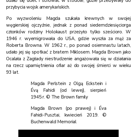
udało się uciec i schować w stodole, gdzie przebywały do
przybycia wojsk amerykańskich.
Po wyzwoleniu Magda szukała krewnych w swojej
węgierskiej ojczyźnie, jednak z ponad siedemdziesięciorga
członków rodziny Holokaust przeżyło tylko sześcioro. W
1946 r. wyemigrowała do USA, gdzie wyszła za mąż za
Roberta Browna. W 1962 r., po ponad osiemnastu latach,
udało jej się spotkać z bratem Miklosem. Magda Brown jako
Ocalała z Zagłady niestrudzenie angażowała się w działania
na rzecz upamiętnienia ofiar aż do swojej śmierci w wieku
93 lat.
Magda Perlstein z Olgą Eckstein i
Évą Fahidi (od lewej), sierpień
1945 r. © The Brown family
Magda Brown (po prawej) i Éva
Fahidi-Pusztai, kwiecień 2019. ©
Buchenwald Memorial