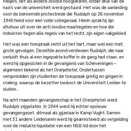
Meijers, net als andere Joodse hoogleraren, onder druk van de
nazi’s van de universiteit werd gestuurd. Het was de aanleiding
voor de beroemde protestrede die Rudolph op 26 november
1940 hield voor een volle collegezaal. Hierin sprak hij zijn
afschuw uit over de anti-Joodse maatregelen en hoe die
indruisten tegen alle regels van het recht, zijn eigen vakgebied.
Het was een toespraak recht uit het hart, maar wel een met
grote gevolgen. Dezelfde avond verdween Rudolph, die naar
verluidt thuis al een ingepakte koffer in de gang had staan, en
werd hij opgesloten in de gevangenis van Scheveningen –
algemeen bekend als het Oranjehotel. Ondertussen
verspreidden zijn studenten de toespraak gretig en gingen in
staking, waarop de bezetter besloot de Universiteit Leiden te
sluiten.
Na acht maanden gevangenschap in het Oranjehotel werd
Rudolph vrijgelaten. In 1944 werd hij echter opnieuw
gevangengezet, ditmaal als gijzelaar in Kamp Vught. Samen
met 31 andere Leidenaren werd hij gearresteerd als vergelding
voor de mislukte liquidatie van een NSB-lid door het