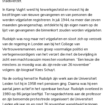
stadsverzet.
In Kamp Vught werd hij tewerkgesteld en moest hij de
bezittingen van nieuwe gevangenen en van personen die
werden vrijgelaten registreren. In juli 1944, na meer dan zeven
maanden gevangenschap, ontdekte hij zijn eigen naam op de
lijst van gevangenen die binnenkort zouden worden vrijgelaten.
Rudolph was nog maar net vrijgelaten en sloot zich op verzoek
van de regering in Londen aan bij het College van
Vertrouwensmannen, een groep voormalige politici en
vertegenwoordigers van het verzet die met de bevrijding in
zicht een machtsvacuüm moesten voorkomen. “Een keuze die
minstens zo moedig was als zijn rede van 26 november”
volgens zijn biograaf Kees Schuyt.
Na de oorlog hervatte Rudolph zijn werk aan de Universiteit
Leiden tot hij in 1958 met pensioen ging. Daarna was hij een
aantal jaren actief in het openbaar bestuur. Rudolph overleed in
1980 op 86-jarige leeftijd. Ter nagedachtenis aan de professor
en zijn beroemde protestrede organiseert de Universiteit
Leiden elk jaar op en rond 26 november wereldwijd lezingen.