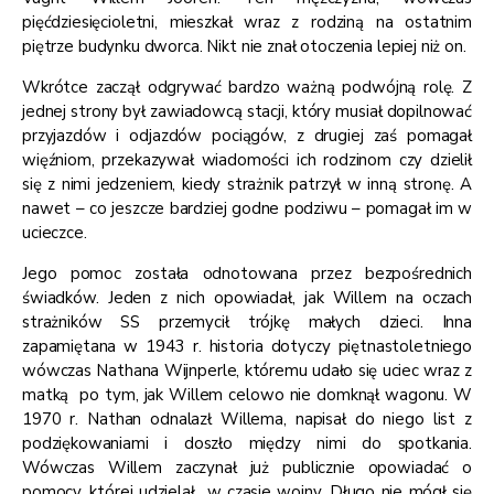
pięćdziesięcioletni, mieszkał wraz z rodziną na ostatnim
piętrze budynku dworca. Nikt nie znał otoczenia lepiej niż on.
Wkrótce zaczął odgrywać bardzo ważną podwójną rolę. Z
jednej strony był zawiadowcą stacji, który musiał dopilnować
przyjazdów i odjazdów pociągów, z drugiej zaś pomagał
więźniom, przekazywał wiadomości ich rodzinom czy dzielił
się z nimi jedzeniem, kiedy strażnik patrzył w inną stronę. A
nawet – co jeszcze bardziej godne podziwu – pomagał im w
ucieczce.
Jego pomoc została odnotowana przez bezpośrednich
świadków. Jeden z nich opowiadał, jak Willem na oczach
strażników SS przemycił trójkę małych dzieci. Inna
zapamiętana w 1943 r. historia dotyczy piętnastoletniego
wówczas Nathana Wijnperle, któremu udało się uciec wraz z
matką po tym, jak Willem celowo nie domknął wagonu. W
1970 r. Nathan odnalazł Willema, napisał do niego list z
podziękowaniami i doszło między nimi do spotkania.
Wówczas Willem zaczynał już publicznie opowiadać o
pomocy, której udzielał w czasie wojny. Długo nie mógł się