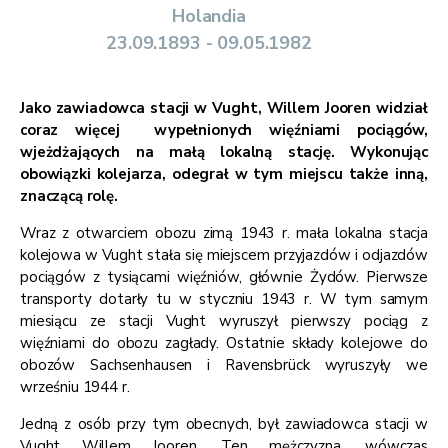
Holandia
23.09.1893 - 09.05.1982
Jako zawiadowca stacji w Vught, Willem Jooren widział
coraz więcej wypełnionych więźniami pociągów,
wjeżdżających na małą lokalną stację. Wykonując
obowiązki kolejarza, odegrał w tym miejscu także inną,
znaczącą rolę.
Wraz z otwarciem obozu zimą 1943 r. mała lokalna stacja
kolejowa w Vught stała się miejscem przyjazdów i odjazdów
pociągów z tysiącami więźniów, głównie Żydów. Pierwsze
transporty dotarły tu w styczniu 1943 r. W tym samym
miesiącu ze stacji Vught wyruszył pierwszy pociąg z
więźniami do obozu zagłady. Ostatnie składy kolejowe do
obozów Sachsenhausen i Ravensbrück wyruszyły we
wrześniu 1944 r.
Jedną z osób przy tym obecnych, był zawiadowca stacji w
Vught Willem Jooren. Ten mężczyzna, wówczas