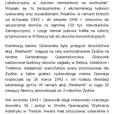
Lubelszczyzny w „bastion niemieckości na wschodzie”.
Wiązało się to bezpośrednio z eksterminacją ludności
żydowskiej oraz wysiedleniami Polaków, w ramach których
od listopada 1942 r. do sierpnia 1943 r. zmuszono do
opuszczenia domów co najmniej 110 tys. mieszkańców
Zamojszczyzny, z czego niemal połowa trafiła na roboty
przymusowe w III Rzeszy lub do obozów koncentracyjnych.
Kulminacją kariery Globocnika było przejęcie dowództwa
akcji „Reinhardt”, mającej na celu wymordowanie Żydów na
terenie Generalnego Gubernatorstwa. Globocnik
nadzorował budowę obozów zagłady w Bełżcu, Sobiborze i
Treblince, działalność warsztatów pracy przymusowej dla
Żydów, a także grabież żydowskiego mienia. Operacja
rozpoczęła się 16 marca 1942 r. od rozkazu likwidacji
lubelskiego getta. W ramach akcji „Reinhardt” w ciągu 20
miesięcy Niemcy zamordowali ok. 2 milionów Żydów.
We wrześniu 1943 r. Globocnik objął stanowisko starszego
dowódcy SS i policji w Strefie Operacyjnej Wybrzeża
Adriatyku w Trieście. Awans miał zatuszować oskarżenia o