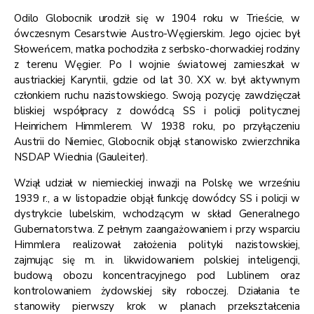
Odilo Globocnik urodził się w 1904 roku w Trieście, w
ówczesnym Cesarstwie Austro-Węgierskim. Jego ojciec był
Słoweńcem, matka pochodziła z serbsko-chorwackiej rodziny
z terenu Węgier. Po I wojnie światowej zamieszkał w
austriackiej Karyntii, gdzie od lat 30. XX w. był aktywnym
członkiem ruchu nazistowskiego. Swoją pozycję zawdzięczał
bliskiej współpracy z dowódcą SS i policji politycznej
Heinrichem Himmlerem. W 1938 roku, po przyłączeniu
Austrii do Niemiec, Globocnik objął stanowisko zwierzchnika
NSDAP Wiednia (Gauleiter).
Wziął udział w niemieckiej inwazji na Polskę we wrześniu
1939 r., a w listopadzie objął funkcję dowódcy SS i policji w
dystrykcie lubelskim, wchodzącym w skład Generalnego
Gubernatorstwa. Z pełnym zaangażowaniem i przy wsparciu
Himmlera realizował założenia polityki nazistowskiej,
zajmując się m. in. likwidowaniem polskiej inteligencji,
budową obozu koncentracyjnego pod Lublinem oraz
kontrolowaniem żydowskiej siły roboczej. Działania te
stanowiły pierwszy krok w planach przekształcenia